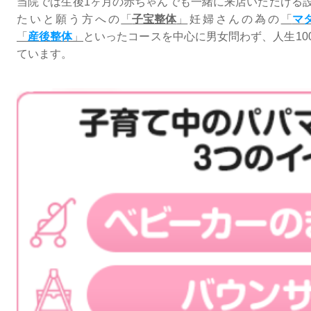
当院では生後1ヶ月の赤ちゃんでも一緒に来店いただける
たいと願う方への
「
子宝整体
」
妊婦さんの為の
「
マ
「
産後整体
」
といったコースを中心に男女問わず、人生10
ています。