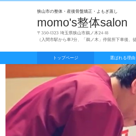
狭山市の整体・産後骨盤矯正・よもぎ蒸し
momo's整体salon
〒350-1323 埼玉県狭山市鵜ノ木24-18
（入間市駅から車7分、「鵜ノ木」停留所下車後、徒
トップページ
選ばれる理由