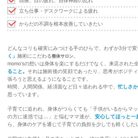
頭痛、目の疲れ、自律神経の乱れ
立ち仕事・デスクワークによる疲れ
からだの不調を根本改善していきたい
どんなコリも確実にみつける手のひらで、わずか3分で
く」
施術にこだわる
。
整体サロン
momo'sの想いは身体を楽にするだけでなく、来店された
ること
。
それは施術後の笑顔であったり、思考がポジティ
張ろうと思えるようになることです。
時間、人間関係、経済面など日々追われる中で、
忙しさ
思っています。
子育てに追われ、身体がつらくても「子供がいるからマッ
の方に迷惑では…」と悩むママ達が、
安心してほっと一
ら、身体のケアを通じて子育ての負担を少しでも軽くした