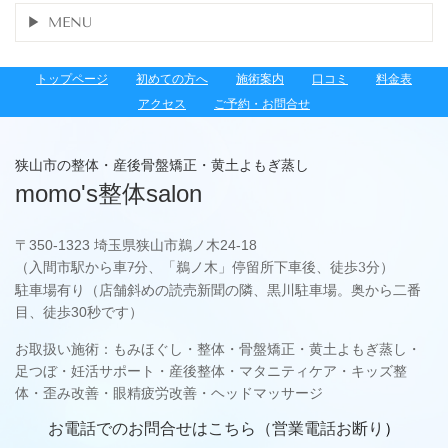
MENU
トップページ
初めての方へ
施術案内
口コミ
料金表
アクセス
ご予約・お問合せ
狭山市の整体・産後骨盤矯正・黄土よもぎ蒸し
momo's整体salon
〒
350-1323 埼玉県狭山市鵜ノ木24-18
（入間市駅から車7分、「鵜ノ木」停留所下車後、徒歩3分）
駐車場有り（店舗斜めの読売新聞の隣、黒川駐車場。奥から二番
目、徒歩30秒です）
お取扱い施術：もみほぐし・整体・骨盤矯正・黄土よもぎ蒸し・
足つぼ・妊活サポート・産後整体・マタニティケア・キッズ整
体・歪み改善・眼精疲労改善・ヘッドマッサージ
お電話でのお問合せはこちら（
営業電話お断り
）