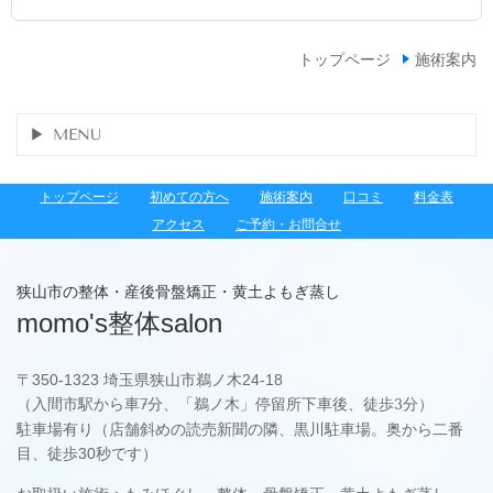
トップページ
施術案内
MENU
トップページ
初めての方へ
施術案内
口コミ
料金表
アクセス
ご予約・お問合せ
狭山市の整体・産後骨盤矯正・黄土よもぎ蒸し
momo's整体salon
〒
350-1323 埼玉県狭山市鵜ノ木24-18
（入間市駅から車7分、「鵜ノ木」停留所下車後、徒歩3分）
駐車場有り（店舗斜めの読売新聞の隣、黒川駐車場。奥から二番
目、徒歩30秒です）