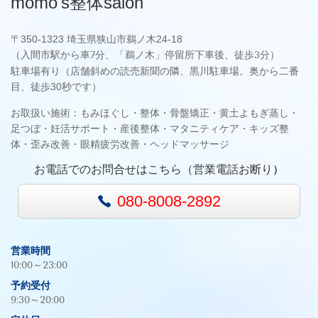
momo's整体salon
〒
350-1323 埼玉県狭山市鵜ノ木24-18
（入間市駅から車7分、「鵜ノ木」停留所下車後、徒歩3分）
駐車場有り（店舗斜めの読売新聞の隣、黒川駐車場。奥から二番
目、徒歩30秒です）
お取扱い施術：もみほぐし・整体・骨盤矯正・黄土よもぎ蒸し・
足つぼ・妊活サポート・産後整体・マタニティケア・キッズ整
体・歪み改善・眼精疲労改善・ヘッドマッサージ
お電話でのお問合せはこちら（
営業電話お断り
）
080-8008-2892
営業時間
10:00～23:00
予約受付
9:30～20:00